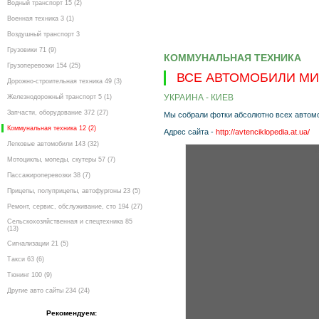
Водный транспорт 15 (2)
Военная техника 3 (1)
Воздушный транспорт 3
Грузовики 71 (9)
КОММУНАЛЬНАЯ ТЕХНИКА
Грузоперевозки 154 (25)
ВСЕ АВТОМОБИЛИ МИ
Дорожно-строительная техника 49 (3)
УКРАИНА - КИЕВ
Железнодорожный транспорт 5 (1)
Запчасти, оборудование 372 (27)
Мы собрали фотки абсолютно всех автомоб
Коммунальная техника 12 (2)
Адрес сайта -
http://avtenciklopedia.at.ua/
Легковые автомобили 143 (32)
Мотоциклы, мопеды, скутеры 57 (7)
Пассажироперевозки 38 (7)
Прицепы, полуприцепы, автофургоны 23 (5)
Ремонт, сервис, обслуживание, сто 194 (27)
Сельскохозяйственная и спецтехника 85
(13)
Сигнализации 21 (5)
Такси 63 (6)
Тюнинг 100 (9)
Другие авто сайты 234 (24)
Рекомендуем: