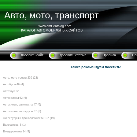
Авто, мото, транспорт
www.amt-catalog.com
КАТАЛОГ АВТОМОБИЛЬНЫХ САЙТОВ
Добавить сайт
Добавить статью
Правила
Са
Также рекомендуем посетить:
Авто, мото услуги 236 (23)
Автобусы 49 (4)
Автозвук 22
Автосалоны 62 (6)
Автохимия, автомасла 47 (6)
Автошколы, автокурсы 37 (6)
Аксессуары и принадлежности 137 (19)
Велосипеды 8 (1)
Внедорожники 34 (4)