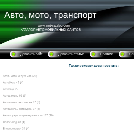
Авто, мото, транспорт
www.amt-catalog.com
КАТАЛОГ АВТОМОБИЛЬНЫХ САЙТОВ
Добавить сайт
Добавить статью
Правила
Са
Также рекомендуем посетить:
Авто, мото услуги 236 (23)
Автобусы 49 (4)
Автозвук 22
Автосалоны 62 (6)
Автохимия, автомасла 47 (6)
Автошколы, автокурсы 37 (6)
Аксессуары и принадлежности 137 (19)
Велосипеды 8 (1)
Внедорожники 34 (4)