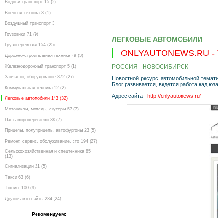
Водный транспорт 15 (2)
Военная техника 3 (1)
Воздушный транспорт 3
Грузовики 71 (9)
ЛЕГКОВЫЕ АВТОМОБИЛИ
Грузоперевозки 154 (25)
ONLYAUTONEWS.RU -
Дорожно-строительная техника 49 (3)
РОССИЯ - НОВОСИБИРСК
Железнодорожный транспорт 5 (1)
Запчасти, оборудование 372 (27)
Новостной ресурс автомобильной темати
Блог развивается, ведется работа над ю
Коммунальная техника 12 (2)
Адрес сайта -
http://onlyautonews.ru/
Легковые автомобили 143 (32)
Мотоциклы, мопеды, скутеры 57 (7)
Пассажироперевозки 38 (7)
Прицепы, полуприцепы, автофургоны 23 (5)
Ремонт, сервис, обслуживание, сто 194 (27)
Сельскохозяйственная и спецтехника 85
(13)
Сигнализации 21 (5)
Такси 63 (6)
Тюнинг 100 (9)
Другие авто сайты 234 (24)
Рекомендуем: