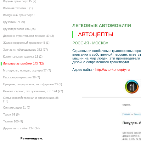
Водный транспорт 15 (2)
Военная техника 3 (1)
Воздушный транспорт 3
Грузовики 71 (9)
ЛЕГКОВЫЕ АВТОМОБИЛИ
Грузоперевозки 154 (25)
АВТОЦЕПТЫ
Дорожно-строительная техника 49 (3)
РОССИЯ - МОСКВА
Железнодорожный транспорт 5 (1)
Запчасти, оборудование 372 (27)
Странные и необычные транспортные сре
внимания к собственной персоне, ответс
Коммунальная техника 12 (2)
машин на мир людей, эти производители 
дизайна современного транспорта!
Легковые автомобили 143 (32)
Адрес сайта -
http://avto-koncepty.ru
Мотоциклы, мопеды, скутеры 57 (7)
Пассажироперевозки 38 (7)
Прицепы, полуприцепы, автофургоны 23 (5)
Ремонт, сервис, обслуживание, сто 194 (27)
Сельскохозяйственная и спецтехника 85
(13)
Сигнализации 21 (5)
Такси 63 (6)
Тюнинг 100 (9)
Другие авто сайты 234 (24)
Рекомендуем: