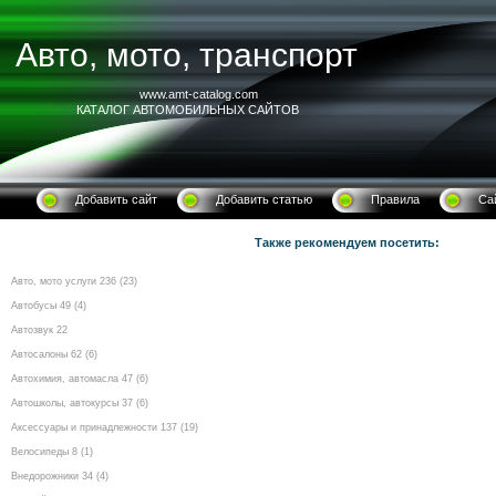
Авто, мото, транспорт
www.amt-catalog.com
КАТАЛОГ АВТОМОБИЛЬНЫХ САЙТОВ
Добавить сайт
Добавить статью
Правила
Са
Также рекомендуем посетить:
Авто, мото услуги 236 (23)
Автобусы 49 (4)
Автозвук 22
Автосалоны 62 (6)
Автохимия, автомасла 47 (6)
Автошколы, автокурсы 37 (6)
Аксессуары и принадлежности 137 (19)
Велосипеды 8 (1)
Внедорожники 34 (4)