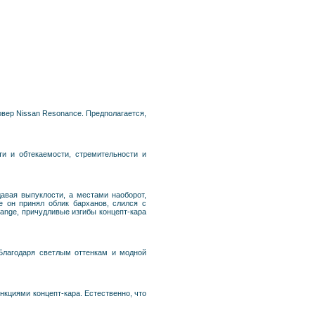
овер Nissan Resonance. Предполагается,
и и обтекаемости, стремительности и
авая выпуклости, а местами наоборот,
е он принял облик барханов, слился с
ange, причудливые изгибы концепт-кара
Благодаря светлым оттенкам и модной
циями концепт-кара. Естественно, что