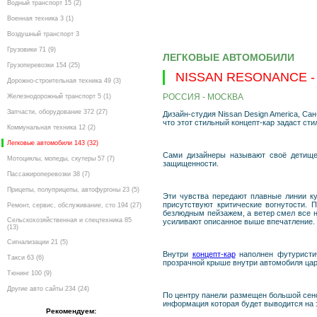
Водный транспорт 15 (2)
Военная техника 3 (1)
Воздушный транспорт 3
Грузовики 71 (9)
ЛЕГКОВЫЕ АВТОМОБИЛИ
Грузоперевозки 154 (25)
NISSAN RESONANCE -
Дорожно-строительная техника 49 (3)
РОССИЯ - МОСКВА
Железнодорожный транспорт 5 (1)
Запчасти, оборудование 372 (27)
Дизайн-студия Nissan Design America, Са
что этот стильный концепт-кар задаст с
Коммунальная техника 12 (2)
Легковые автомобили 143 (32)
Сами дизайнеры называют своё детище 
Мотоциклы, мопеды, скутеры 57 (7)
защищенности.
Пассажироперевозки 38 (7)
Прицепы, полуприцепы, автофургоны 23 (5)
Эти чувства передают плавные линии ку
присутствуют критические вогнутости. 
Ремонт, сервис, обслуживание, сто 194 (27)
безлюдным пейзажем, а ветер смел все н
Сельскохозяйственная и спецтехника 85
усиливают описанное выше впечатление.
(13)
Сигнализации 21 (5)
Внутри
концепт-кар
наполнен футуристич
Такси 63 (6)
прозрачной крыше внутри автомобиля цар
Тюнинг 100 (9)
Другие авто сайты 234 (24)
По центру панели размещен большой сен
информация которая будет выводится на э
Рекомендуем: