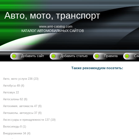
Авто, мото, транспорт
www.amt-catalog.com
КАТАЛОГ АВТОМОБИЛЬНЫХ САЙТОВ
Добавить сайт
Добавить статью
Правила
Са
Также рекомендуем посетить:
Авто, мото услуги 236 (23)
Автобусы 49 (4)
Автозвук 22
Автосалоны 62 (6)
Автохимия, автомасла 47 (6)
Автошколы, автокурсы 37 (6)
Аксессуары и принадлежности 137 (19)
Велосипеды 8 (1)
Внедорожники 34 (4)