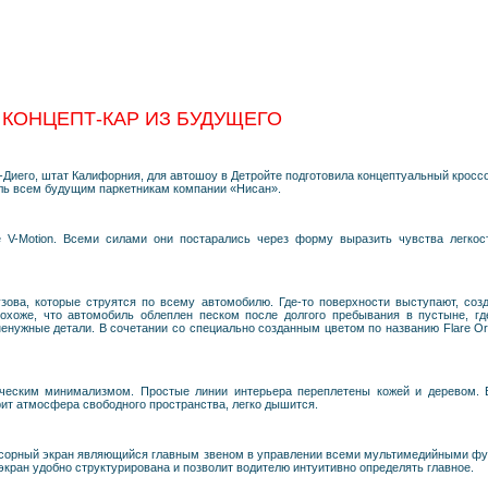
 КОНЦЕПТ-КАР ИЗ БУДУЩЕГО
н-Диего, штат Калифорния, для автошоу в Детройте подготовила концептуальный кросс
тиль всем будущим паркетникам компании «Нисан».
V-Motion. Всеми силами они постарались через форму выразить чувства легкост
зова, которые струятся по всему автомобилю. Где-то поверхности выступают, созд
Похоже, что автомобиль облеплен песком после долгого пребывания в пустыне, гд
енужные детали. В сочетании со специально созданным цветом по названию Flare Or
еским минимализмом. Простые линии интерьера переплетены кожей и деревом. 
ит атмосфера свободного пространства, легко дышится.
сорный экран являющийся главным звеном в управлении всеми мультимедийными функ
кран удобно структурирована и позволит водителю интуитивно определять главное.