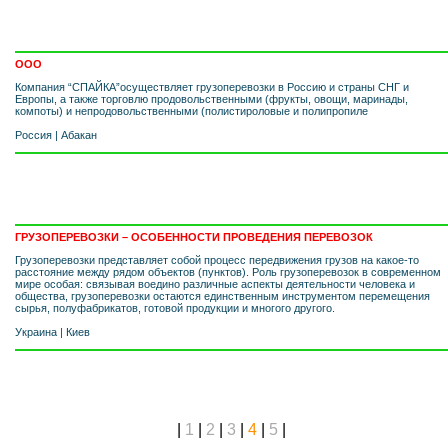
ООО
Компания “СПАЙКА”осуществляет грузоперевозки в Россию и страны СНГ и
Европы, а также торговлю продовольственными (фрукты, овощи, маринады,
компоты) и непродовольственными (полистироловые и полипропиле
Россия
|
Абакан
ГРУЗОПЕРЕВОЗКИ – ОСОБЕННОСТИ ПРОВЕДЕНИЯ ПЕРЕВОЗОК
Грузоперевозки представляет собой процесс передвижения грузов на какое-то
расстояние между рядом объектов (пунктов). Роль грузоперевозок в современном
мире особая: связывая воедино различные аспекты деятельности человека и
общества, грузоперевозки остаются единственным инструментом перемещения
сырья, полуфабрикатов, готовой продукции и многого другого.
Украина
|
Киев
|
1
|
2
|
3
|
4
|
5
|