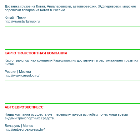
Доставка грузов из Китая. Авиаперевозки, автоперевозки, ЖД перевозки, морские
перевозки товаров из Китая в Россию
Китай
|
Пекин
http://yiwustartgroup.ru
КАРГО ТРАНСПОРТНАЯ КОМПАНИЯ
Карго транспортная компания Каргологистик доставляет и растомаживает грузы из
Китая.
Россия
|
Москва
http://www.cargolog.ru/
АВТОЕВРОЭКСПРЕСС
Наша компания осуществляет перевозку грузов из любых точек мира всеми
видами транспортных средств.
Беларусь
|
Минск
http://autoeuroexpress.by/