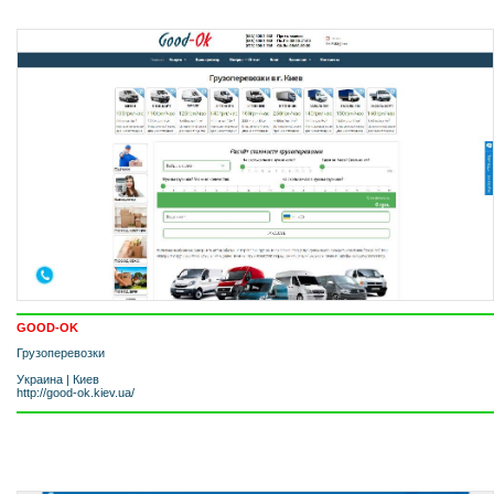
GOOD-OK
Грузоперевозки
Украина
|
Киев
http://good-ok.kiev.ua/