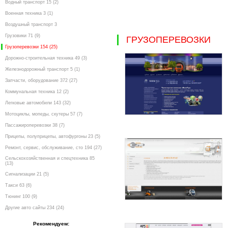
Водный транспорт 15 (2)
Военная техника 3 (1)
Воздушный транспорт 3
Грузовики 71 (9)
ГРУЗОПЕРЕВОЗКИ
Грузоперевозки 154 (25)
Дорожно-строительная техника 49 (3)
Железнодорожный транспорт 5 (1)
Запчасти, оборудование 372 (27)
Коммунальная техника 12 (2)
Легковые автомобили 143 (32)
Мотоциклы, мопеды, скутеры 57 (7)
Пассажироперевозки 38 (7)
Прицепы, полуприцепы, автофургоны 23 (5)
Ремонт, сервис, обслуживание, сто 194 (27)
Сельскохозяйственная и спецтехника 85
(13)
Сигнализации 21 (5)
Такси 63 (6)
Тюнинг 100 (9)
Другие авто сайты 234 (24)
Рекомендуем: