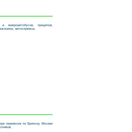
 и микроавтобусов, прицепов,
омагазины, автосервисы.
ере перевозок по Брянску, Москве
озчиков.