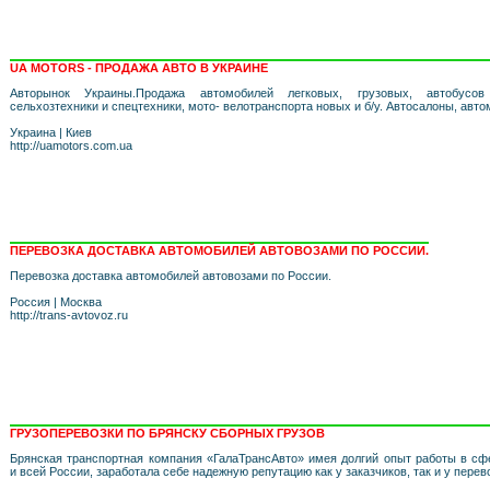
UA MOTORS - ПРОДАЖА АВТО В УКРАИНЕ
Авторынок Украины.Продажа автомобилей легковых, грузовых, автобусов
сельхозтехники и спецтехники, мото- велотранспорта новых и б/у. Автосалоны, авт
Украина
|
Киев
http://uamotors.com.ua
ПЕРЕВОЗКА ДОСТАВКА АВТОМОБИЛЕЙ АВТОВОЗАМИ ПО РОССИИ.
Перевозка доставка автомобилей автовозами по России.
Россия
|
Москва
http://trans-avtovoz.ru
ГРУЗОПЕРЕВОЗКИ ПО БРЯНСКУ СБОРНЫХ ГРУЗОВ
Брянская транспортная компания «ГалаТрансАвто» имея долгий опыт работы в сф
и всей России, заработала себе надежную репутацию как у заказчиков, так и у перев