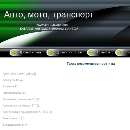
Авто, мото, транспорт
www.amt-catalog.com
КАТАЛОГ АВТОМОБИЛЬНЫХ САЙТОВ
Добавить сайт
Добавить статью
Правила
Са
Также рекомендуем посетить:
Авто, мото услуги 236 (23)
Автобусы 49 (4)
Автозвук 22
Автосалоны 62 (6)
Автохимия, автомасла 47 (6)
Автошколы, автокурсы 37 (6)
Аксессуары и принадлежности 137 (19)
Велосипеды 8 (1)
Внедорожники 34 (4)