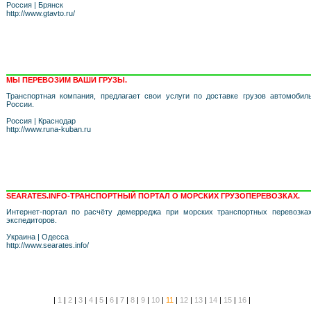
Россия
|
Брянск
http://www.gtavto.ru/
МЫ ПЕРЕВОЗИМ ВАШИ ГРУЗЫ.
Транспортная компания, предлагает свои услуги по доставке грузов автомоби
России.
Россия
|
Краснодар
http://www.runa-kuban.ru
SEARATES.INFO-ТРАНСПОРТНЫЙ ПОРТАЛ О МОРСКИХ ГРУЗОПЕРЕВОЗКАХ.
Интернет-портал по расчёту демерреджа при морских транспортных перевозка
экспедиторов.
Украина
|
Одесса
http://www.searates.info/
|
1
|
2
|
3
|
4
|
5
|
6
|
7
|
8
|
9
|
10
|
11
|
12
|
13
|
14
|
15
|
16
|