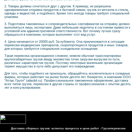
2. Товары должны сочетаться друг с другом. К примеру, не разрешена
одновременная отправка продуктов и бытовой химии, грузов из металла и стекла,
одежды и жидкостей, и подобного. Кроме того иногда товары требуют специальной
упаковки.
3. Подготовка таможенных и сопроводительных сертификатов на отправку должно
выполняться лишь экспертами. Даже небольшие недочеты в состоянии привести к
уголовной или административной ответственности. Вот почему лучше сразу
обращаться в компании, которые выполняют этот вид услуг.
4. Цена начинается от 20000 руб. За кубометр. Она приумножается в ситуации
перевозки медицинских препаратов, скоропортящихся продуктов и иных товаров,
для которых требуется специальное холодильное оснащение.
Такая перевозка организационно сложнее, нежели обычная транспортировка
крупногабаритных грузов ввиду множества точек загрузки-выгрузки по пути,
различных характеристик грузов. Поэтому некоторые маленькие организации
теряют имущество в пути либо допускают его повреждение.
Для того, чтобы подобного не произошло, обращайтесь исключительно в солидные
фирмы, которые работают на рынке более десяти лет. Конкретно, в компанию ООО
"Атлас Групп" (atlasltd.ru). Профессиональное таможенное оформление, доставка
всех типов грузов, перевозки в другие страны от профессионалов с опытом десять
лет и консультирование.
Доставка сборных грузов: аспекты процесса и цена работ - Грузоперевозки