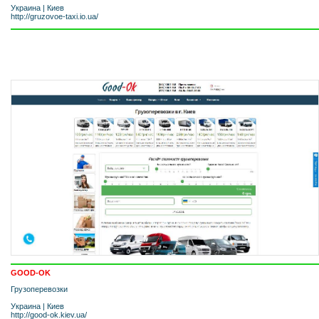
Украина
|
Киев
http://gruzovoe-taxi.io.ua/
GOOD-OK
Грузоперевозки
Украина
|
Киев
http://good-ok.kiev.ua/