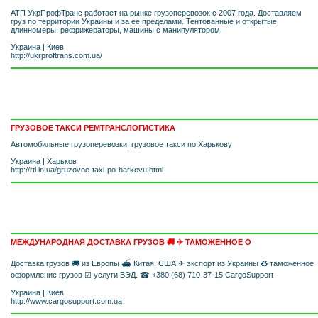
АТП УкрПрофТранс работает на рынке грузоперевозок с 2007 года. Доставляем
груз по территории Украины и за ее пределами. Тентованные и открытые
длинномеры, рефрижераторы, машины с манипулятором.
Украина
|
Киев
http://ukrproftrans.com.ua/
ГРУЗОВОЕ ТАКСИ РЕМТРАНСЛОГИСТИКА
Автомобильные грузоперевозки, грузовое такси по Харькову
Украина
|
Харьков
http://rtl.in.ua/gruzovoe-taxi-po-harkovu.html
МЕЖДУНАРОДНАЯ ДОСТАВКА ГРУЗОВ 🚚 ✈ ТАМОЖЕННОЕ О
Доставка грузов 🚚 из Европы ⛴ Китая, США ✈ экспорт из Украины ♻ таможенное
оформление грузов ☑ услуги ВЭД. ☎ +380 (68) 710-37-15 CargoSupport
Украина
|
Киев
http://www.cargosupport.com.ua