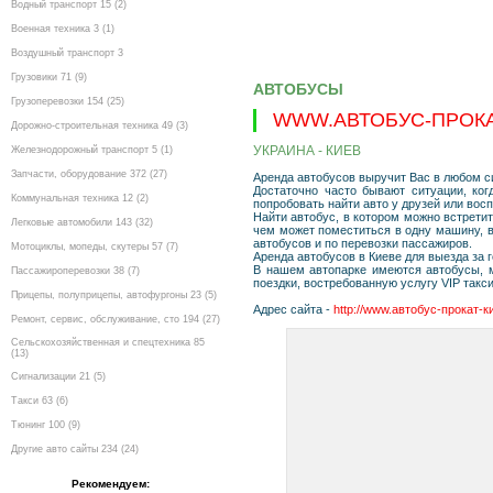
Водный транспорт 15 (2)
Военная техника 3 (1)
Воздушный транспорт 3
Грузовики 71 (9)
АВТОБУСЫ
Грузоперевозки 154 (25)
WWW.АВТОБУС-ПРОКАТ
Дорожно-строительная техника 49 (3)
УКРАИНА - КИЕВ
Железнодорожный транспорт 5 (1)
Запчасти, оборудование 372 (27)
Аренда автобусов выручит Вас в любом с
Достаточно часто бывают ситуации, ко
Коммунальная техника 12 (2)
попробовать найти авто у друзей или вос
Найти автобус, в котором можно встретит
Легковые автомобили 143 (32)
чем может поместиться в одну машину, в
автобусов и по перевозки пассажиров.
Мотоциклы, мопеды, скутеры 57 (7)
Аренда автобусов в Киеве для выезда за 
В нашем автопарке имеются автобусы, м
Пассажироперевозки 38 (7)
поездки, востребованную услугу VIP такс
Прицепы, полуприцепы, автофургоны 23 (5)
Адрес сайта -
http://www.автобус-прокат-ки
Ремонт, сервис, обслуживание, сто 194 (27)
Сельскохозяйственная и спецтехника 85
(13)
Сигнализации 21 (5)
Такси 63 (6)
Тюнинг 100 (9)
Другие авто сайты 234 (24)
Рекомендуем: