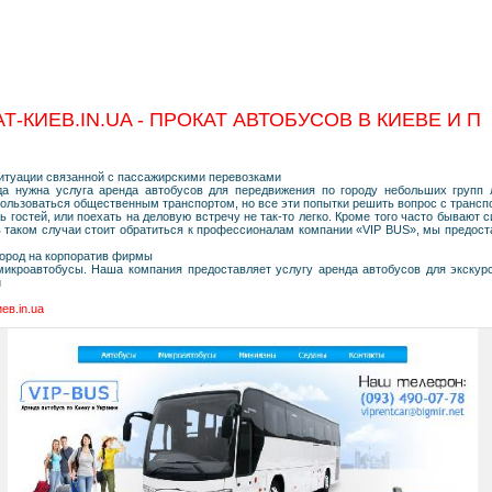
-КИЕВ.IN.UA - ПРОКАТ АВТОБУСОВ В КИЕВЕ И П
итуации связанной с пассажирскими перевозками
гда нужна услуга аренда автобусов для передвижения по городу небольших групп
пользоваться общественным транспортом, но все эти попытки решить вопрос с трансп
ь гостей, или поехать на деловую встречу не так-то легко. Кроме того часто бывают 
 таком случаи стоит обратиться к профессионалам компании «VIP BUS», мы предост
город на корпоратив фирмы
икроавтобусы. Наша компания предоставляет услугу аренда автобусов для экскурс
и
ев.in.ua