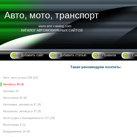
Авто, мото, транспорт
www.amt-catalog.com
КАТАЛОГ АВТОМОБИЛЬНЫХ САЙТОВ
Добавить сайт
Добавить статью
Правила
Са
Также рекомендуем посетить:
Авто, мото услуги 236 (23)
Автобусы 49 (4)
Автозвук 22
Автосалоны 62 (6)
Автохимия, автомасла 47 (6)
Автошколы, автокурсы 37 (6)
Аксессуары и принадлежности 137 (19)
Велосипеды 8 (1)
Внедорожники 34 (4)