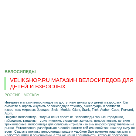
ВЕЛОСИПЕДЫ
VELIKSHOP.RU МАГАЗИН ВЕЛОСИПЕДОВ ДЛЯ
ДЕТЕЙ И ВЗРОСЛЫХ
РОССИЯ - МОСКВА
Интернет магазин велосипедов по доступным ценам для детей и взрослых. Вы
сможете выбрать и купить велосипедную технику, аксессуары и запчасти
известных мировых брендов: Stels, Merida, Giant, Stark, Trek, Author, Cube, Forvard,
Atom.
Покупка велосипеда - задача не из простых. Велосипеды горные, городские,
гибридные, тандемы, туристические, складные, женские, подростковые, детские
трехколесные, велосипеды для слалома и триала - очень широко представлены на
рынке. Естественно, разобраться в особенностях той или иной техники под силу не
всем. Сделать покупку велосипеда проще и удобнее Вам поможет наш каталог с
иллюстрациями и описаниями, а так же наши специалисты, которые прекрасно