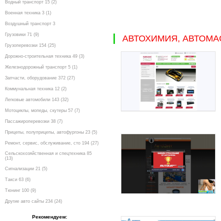
Водный транспорт 15 (2)
Военная техника 3 (1)
Воздушный транспорт 3
Грузовики 71 (9)
АВТОХИМИЯ, АВТОМА
Грузоперевозки 154 (25)
Дорожно-строительная техника 49 (3)
Железнодорожный транспорт 5 (1)
Запчасти, оборудование 372 (27)
Коммунальная техника 12 (2)
Легковые автомобили 143 (32)
Мотоциклы, мопеды, скутеры 57 (7)
Пассажироперевозки 38 (7)
Прицепы, полуприцепы, автофургоны 23 (5)
Ремонт, сервис, обслуживание, сто 194 (27)
Сельскохозяйственная и спецтехника 85
(13)
Сигнализации 21 (5)
Такси 63 (6)
Тюнинг 100 (9)
Другие авто сайты 234 (24)
Рекомендуем: