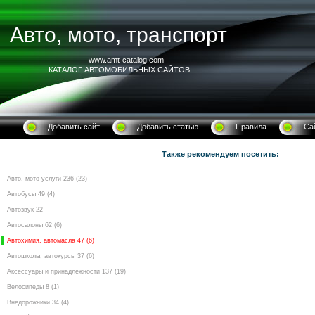
Авто, мото, транспорт
www.amt-catalog.com
КАТАЛОГ АВТОМОБИЛЬНЫХ САЙТОВ
Добавить сайт
Добавить статью
Правила
Са
Также рекомендуем посетить:
Авто, мото услуги 236 (23)
Автобусы 49 (4)
Автозвук 22
Автосалоны 62 (6)
Автохимия, автомасла 47 (6)
Автошколы, автокурсы 37 (6)
Аксессуары и принадлежности 137 (19)
Велосипеды 8 (1)
Внедорожники 34 (4)