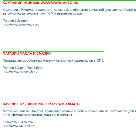
КОМПАНИЯ «БИНОМ» WWW.BINOM-AUTO.RU
Компания «Бином» предлагает огромный выбор автозапчастей для автомобилей ро
автохимию, автокосметику, ГСМ и автоаксессуары.
Россия
|
Ижевск
http://www.binom-auto.ru
МАГАЗИН МАСЛА И СМАЗКИ
Продажа автомобильных масел и смазочных материалов в СПб.
Россия
|
Санкт Петербург
http://www.motor-oils.ru
RAVENOL.KZ - МОТОРНЫЕ МАСЛА В АЛМАТЫ
Моторные масла Ravenol, трансмиссионные и рейсинговые масла, автомасла для 
авто. Немецкое качество, магазин в Алматы
Казахстан
|
Алматы
http://www.ravenol.kz