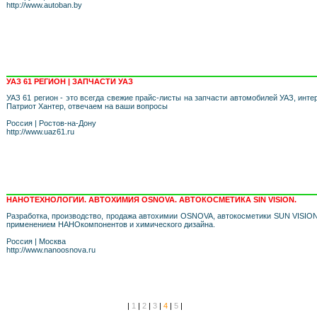
http://www.autoban.by
УАЗ 61 РЕГИОН | ЗАПЧАСТИ УАЗ
УАЗ 61 регион - это всегда свежие прайс-листы на запчасти автомобилей УАЗ, инте
Патриот Хантер, отвечаем на ваши вопросы
Россия
|
Ростов-на-Дону
http://www.uaz61.ru
НАНОТЕХНОЛОГИИ. АВТОХИМИЯ OSNOVA. АВТОКОCМЕТИКА SIN VISION.
Разработка, производство, продажа автохимии OSNOVA, автокосметики SUN VISION
применением НАНОкомпонентов и химического дизайна.
Россия
|
Москва
http://www.nanoosnova.ru
|
1
|
2
|
3
|
4
|
5
|