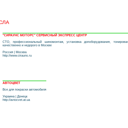
СЛА
"СИРАУНС МОТОРС" СЕРВИСНЫЙ ЭКСПРЕСС ЦЕНТР
СТО, профессиональный шиномонтаж, установка допоборудования, тонирова
качественно и недорого в Москве
Россия
|
Москва
http://www.cirauns.ru
АВТОЦВЕТ
Все для покраски автомобиля
Украина
|
Донецк
http://avtocvet.at.ua