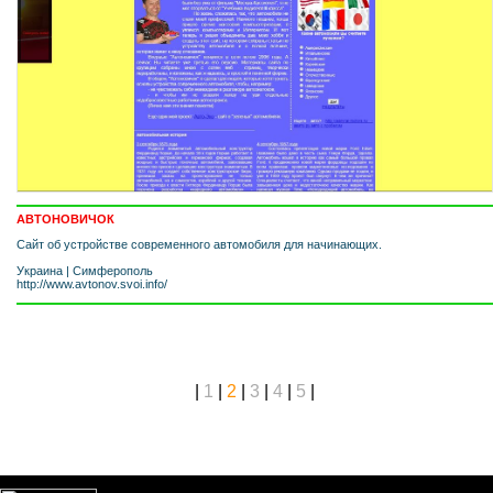
АВТОНОВИЧОК
Сайт об устройстве современного автомобиля для начинающих.
Украина
|
Симферополь
http://www.avtonov.svoi.info/
|
1
|
2
|
3
|
4
|
5
|