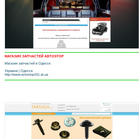
МАГАЗИН ЗАПЧАСТЕЙ АВТОSTOP
Магазин запчастей в Одессе.
Украина
|
Одесса
http://www.avtostop161.at.ua