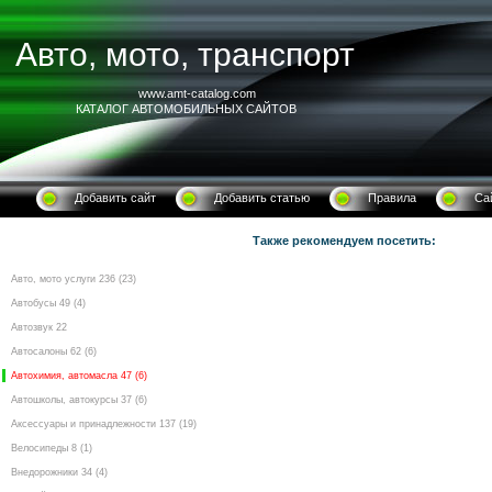
Авто, мото, транспорт
www.amt-catalog.com
КАТАЛОГ АВТОМОБИЛЬНЫХ САЙТОВ
Добавить сайт
Добавить статью
Правила
Са
Также рекомендуем посетить:
Авто, мото услуги 236 (23)
Автобусы 49 (4)
Автозвук 22
Автосалоны 62 (6)
Автохимия, автомасла 47 (6)
Автошколы, автокурсы 37 (6)
Аксессуары и принадлежности 137 (19)
Велосипеды 8 (1)
Внедорожники 34 (4)