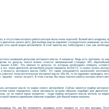
, в отсутствии которого работа мотора была очень короткой. Всякий авто владелец 
 в двигатель своего авто. Для выбора масла надлежит сосредоточить внимание на неск
для хоть какой марки автомобиля. В этой заметке мы побеседуем о том, как необход
стного внимания допускам моторного масла. А напрасно. Ведь есть критерии, по ка
артам по допуску масел можно отнести: американский стандарт API, европейск
х машин ILSAC. Это именно те допуски, по которым необходимо избирать схожест
в тех. книге двигателя автомобиля указан параметр ACEA C3, то нужно купить мотор
и вязкость моторного масла (SAE). Тут также указываются назначения изготовит
 советует полусинтетическое моторное масло 10w 40, то не надлежит проводить экс
 "дороже - значит лучше"). В этом случаи, Вы лишь портите работу мотора своего авт
брать моторное масло по марке своего автомобиля. Сейчас имеется подбор моторно
роткие сроки определить: какое автомасло лучшим образом подойдет для двигателя
юль, но не знаете какое конкретно - тогда подбор моторного масла мотюль по мар
который превосходнейшим образом подойдет для Вашей марки машины.
родавца. Но, как Вы понимаете, продавец хочет продать то, что ему выгодно. Поэ