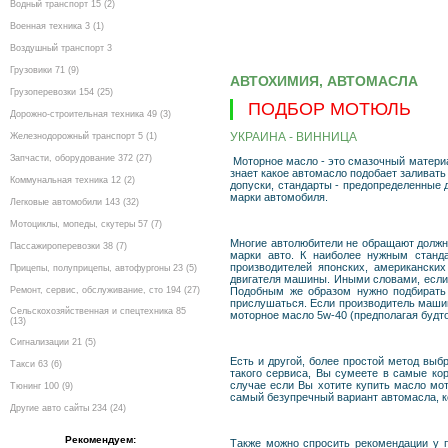
Водный транспорт 15 (2)
Военная техника 3 (1)
Воздушный транспорт 3
Грузовики 71 (9)
АВТОХИМИЯ, АВТОМАСЛА
Грузоперевозки 154 (25)
ПОДБОР МОТЮЛЬ
Дорожно-строительная техника 49 (3)
УКРАИНА - ВИННИЦА
Железнодорожный транспорт 5 (1)
Запчасти, оборудование 372 (27)
Моторное масло - это смазочный материал
знает какое автомасло подобает заливать
Коммунальная техника 12 (2)
допуски, стандарты - предопределенные 
марки автомобиля.
Легковые автомобили 143 (32)
Мотоциклы, мопеды, скутеры 57 (7)
Многие автолюбители не обращают должно
Пассажироперевозки 38 (7)
марки авто. К наиболее нужным станд
производителей японских, американски
Прицепы, полуприцепы, автофургоны 23 (5)
двигателя машины. Иными словами, если 
Ремонт, сервис, обслуживание, сто 194 (27)
Подобным же образом нужно подбирать 
прислушаться. Если производитель машин
Сельскохозяйственная и спецтехника 85
моторное масло 5w-40 (предполагая будто:
(13)
Сигнализации 21 (5)
Есть и другой, более простой метод вы
Такси 63 (6)
такого сервиса, Вы сумеете в самые ко
случае если Вы хотите купить масло мот
Тюнинг 100 (9)
самый безупречный вариант автомасла, 
Другие авто сайты 234 (24)
Рекомендуем:
Также можно спросить рекомендации у п