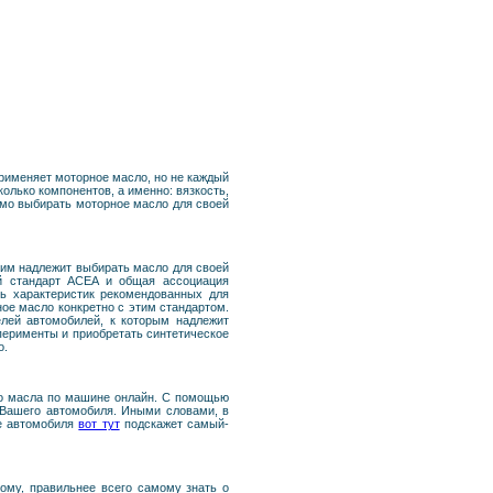
применяет моторное масло, но не каждый
олько компонентов, а именно: вязкость,
имо выбирать моторное масло для своей
ким надлежит выбирать масло для своей
ий стандарт ACEA и общая ассоциация
ь характеристик рекомендованных для
ное масло конкретно с этим стандартом.
елей автомобилей, к которым надлежит
перименты и приобретать синтетическое
о.
го масла по машине онлайн. С помощью
 Вашего автомобиля. Иными словами, в
ке автомобиля
вот тут
подскажет самый-
тому, правильнее всего самому знать о