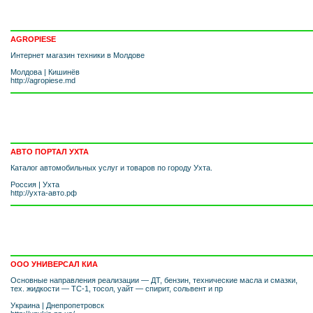
AGROPIESE
Интернет магазин техники в Молдове
Молдова
|
Кишинёв
http://agropiese.md
АВТО ПОРТАЛ УХТА
Каталог автомобильных услуг и товаров по городу Ухта.
Россия
|
Ухта
http://ухта-авто.рф
ООО УНИВЕРСАЛ КИА
Основные направления реализации — ДТ, бензин, технические масла и смазки,
тех. жидкости — ТС-1, тосол, уайт — спирит, сольвент и пр
Украина
|
Днепропетровск