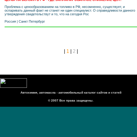
Проблема с ценообразованием на топливо в РФ, несомненно, существует, и
оспаривать данный факт не станет ни один специалист. О справедливости данного
утверждения свидетельствут и то, что на сегодня Рос
Россия
|
Санкт Петербург
|
1
|
2
|
Автохимия, автомасла - автомобильный каталог сайтов и статей
© 2007 Все права защищены.