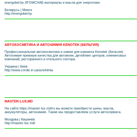
energobel.by АТОМСНАБ материалы и масла для энергетики
Беларусь
|
Минск
http://energobel.by
АВТОКОСМЕТИКА И АВТОХИМИЯ KENOTEK (БЕЛЬГИЯ)
Профессиональная автокосметика и химия для клининга Kenotek (Бельгия).
Автохимия премиум качества для автомоек, детейлинг центров, клининговых
компаний, ресторанного и отельного сектора.
Украина
|
Киев
http://www.cordis.in.ua/avtohimia
MASTER-LUX.MD
На сайте https://master-lux.md/ru вы можете приобрести шины, масла,
аккумуляторы, автохимию. Также мы предоставляем услуги автосервиса.
Молдова
|
Кишинёв
http://master-lux.md/