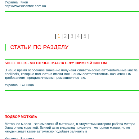
Украина
|
Киев
http://www.cleantex.com.ua
|
1
|
2
|
3
|
4
|
5
|
СТАТЬИ ПО РАЗДЕЛУ
SHELL HELIX - МОТОРНЫЕ МАСЛА С ЛУЧШИМ РЕЙТИНГОМ
В наше время особенное значение получают синтетические автомобильные масла
shell helix, которые полностью имеют все шансы соответствовать назначенным
требованиям, предъявляемым промышленностью.
Украина
|
Винница
ПОДБОР МОТЮЛЬ
Моторное масло - это смазочный материал, в отсутствии которого работа мотора
была очень короткой. Всякий авто владелец применяет моторное масло, но не
каждый знает какое автомасло подобает заливать в
Украина
|
Винница