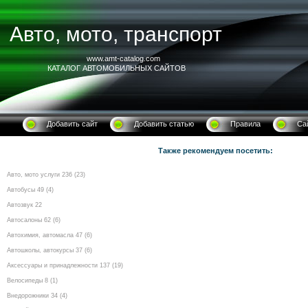
Авто, мото, транспорт
www.amt-catalog.com
КАТАЛОГ АВТОМОБИЛЬНЫХ САЙТОВ
Добавить сайт
Добавить статью
Правила
Са
Также рекомендуем посетить:
Авто, мото услуги 236 (23)
Автобусы 49 (4)
Автозвук 22
Автосалоны 62 (6)
Автохимия, автомасла 47 (6)
Автошколы, автокурсы 37 (6)
Аксессуары и принадлежности 137 (19)
Велосипеды 8 (1)
Внедорожники 34 (4)