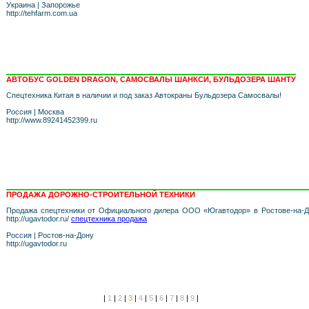
Украина
|
Запорожье
http://tehfarm.com.ua
АВТОБУС GOLDEN DRAGON, САМОСВАЛЫ ШАНКСИ, БУЛЬДОЗЕРА ШАНТУ
Спецтехника Китая в наличии и под заказ Автокраны Бульдозера Самосвалы!
Россия
|
Москва
http://www.89241452399.ru
ПРОДАЖА ДОРОЖНО-СТРОИТЕЛЬНОЙ ТЕХНИКИ
Продажа спецтехники от Официального дилера ООО «Югавтодор» в Ростове-на-Д
http://ugavtodor.ru/
спецтехника продажа
Россия
|
Ростов-на-Дону
http://ugavtodor.ru
|
1
|
2
|
3
|
4
|
5
|
6
|
7
|
8
|
9
|