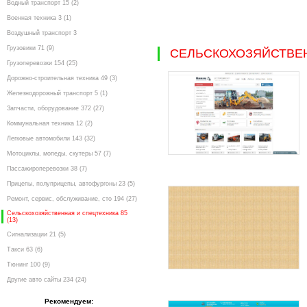
Водный транспорт 15 (2)
Военная техника 3 (1)
Воздушный транспорт 3
Грузовики 71 (9)
СЕЛЬСКОХОЗЯЙСТВЕ
Грузоперевозки 154 (25)
Дорожно-строительная техника 49 (3)
Железнодорожный транспорт 5 (1)
Запчасти, оборудование 372 (27)
Коммунальная техника 12 (2)
Легковые автомобили 143 (32)
Мотоциклы, мопеды, скутеры 57 (7)
Пассажироперевозки 38 (7)
Прицепы, полуприцепы, автофургоны 23 (5)
Ремонт, сервис, обслуживание, сто 194 (27)
Сельскохозяйственная и спецтехника 85
(13)
Сигнализации 21 (5)
Такси 63 (6)
Тюнинг 100 (9)
Другие авто сайты 234 (24)
Рекомендуем: