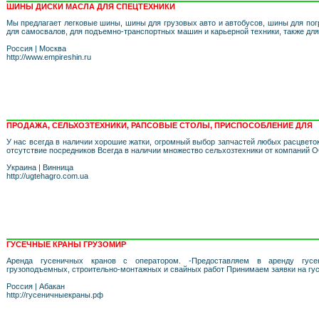
ШИНЫ ДИСКИ МАСЛА ДЛЯ СПЕЦТЕХНИКИ
Мы предлагает легковые шины, шины для грузовых авто и автобусов, шины для пог
для самосвалов, для подъемно-транспортных машин и карьерной техники, также для
Россия
|
Москва
http://www.empireshin.ru
ПРОДАЖА, СЕЛЬХОЗТЕХНИКИ, РАПСОВЫЕ СТОЛЫ, ПРИСПОСОБЛЕНИЕ ДЛЯ
У нас всегда в наличии хорошие жатки, огромный выбор запчастей любых расцветок
отсутствие посредников Всегда в наличии множество сельхозтехники от компаний
Украина
|
Винница
http://ugtehagro.com.ua
ГУСЕЧНЫЕ КРАНЫ ГРУЗОМИР
Аренда гусеничных кранов с оператором. -Предоставляем в аренду гус
грузоподъемных, строительно-монтажных и свайных работ Принимаем заявки на гу
Россия
|
Абакан
http://гусеничныекраны.рф