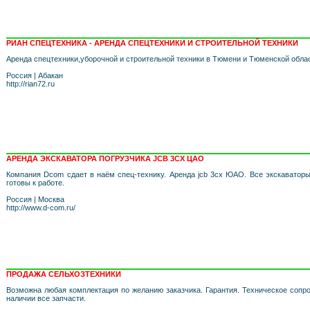
РИАН СПЕЦТЕХНИКА - АРЕНДА СПЕЦТЕХНИКИ И СТРОИТЕЛЬНОЙ ТЕХНИКИ
Аренда спецтехники,уборочной и строительной техники в Тюмени и Тюменской обла
Россия
|
Абакан
http://rian72.ru
АРЕНДА ЭКСКАВАТОРА ПОГРУЗЧИКА JCB 3CX ЦАО
Компания Dcom сдает в наём спец-технику. Аренда jcb 3cx ЮАО. Все экскаватор
готовы к работе.
Россия
|
Москва
http://www.d-com.ru/
ПРОДАЖА СЕЛЬХОЗТЕХНИКИ
Возможна любая комплектация по желанию заказчика. Гарантия. Техническое сопро
наличии все запчасти.