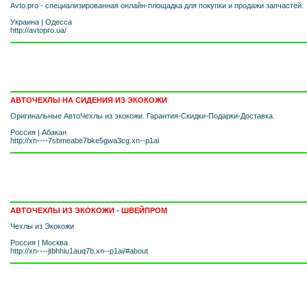
Avto.pro - специализированная онлайн-площадка для покупки и продажи запчастей.
Украина
|
Одесса
http://avtopro.ua/
АВТОЧЕХЛЫ НА СИДЕНИЯ ИЗ ЭКОКОЖИ
Оригинальные АвтоЧехлы из экокожи. Гарантия-Скидки-Подарки-Доставка.
Россия
|
Абакан
http://xn----7sbmeabe7bke5gwa3cg.xn--p1ai
АВТОЧЕХЛЫ ИЗ ЭКОКОЖИ - ШВЕЙПРОМ
Чехлы из Экокожи
Россия
|
Москва
http://xn----jtbhhiu1auq7b.xn--p1ai/#about