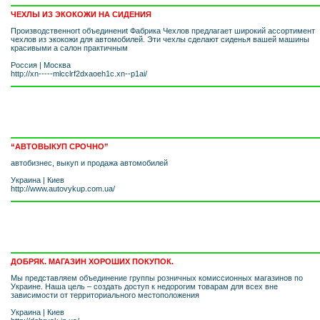
ЧЕХЛЫ ИЗ ЭКОКОЖИ НА СИДЕНИЯ
Производственногt объединениt Фабрика Чехлов предлагает широкий ассортимент
чехлов из экокожи для автомобилей. Эти чехлы сделают сиденья вашей машины
красивыми а салон практичным
Россия
|
Москва
http://xn-----mlcclrf2dxaoeh1c.xn--p1ai/
“АВТОВЫКУП СРОЧНО”
автобизнес, выкуп и продажа автомобилей
Украина
|
Киев
http://www.autovykup.com.ua/
ДОБРЯК. МАГАЗИН ХОРОШИХ ПОКУПОК.
Мы представляем объединение группы розничных комиссионных магазинов по
Украине. Наша цель – создать доступ к недорогим товарам для всех вне
зависимости от территориального местоположения
Украина
|
Киев