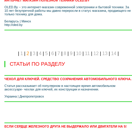
ИНТЕРНЕТ МАГАЗИН ПОЛЕЗНОЙ ТЕХНИКИ OLED.BY
OLED.By – это интернет-магазин современной электроники и бытовой техники. За
10 лет безупречной работы мы давно переросли в статус магазина, продающего не
только технику для дома.
Беларусь
|
Минск
http://oled.by
|
1
|
2
|
3
|
4
|
5
|
6
|
7
|
8
|
9
|
10
|
11
|
12
|
13
|
14
|
СТАТЬИ ПО РАЗДЕЛУ
ЧЕХОЛ ДЛЯ КЛЮЧЕЙ. СРЕДСТВО СОХРАНЕНИЯ АВТОМОБИЛЬНОГО КЛЮЧА.
Статья рассказывает об популярном в настоящее время автомобильном
аксессуаре- чехлах для ключей, их конструкции и назначении.
Украина
|
Днепропетровск
ЕСЛИ СЕРДЦЕ ЖЕЛЕЗНОГО ДРУГА НЕ ВЫДЕРЖАЛО ИЛИ ДВИГАТЕЛИ НА 5!