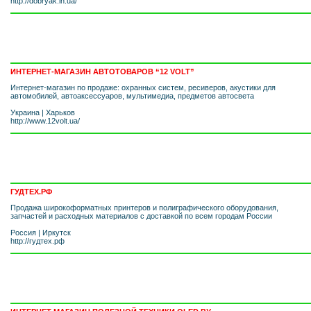
http://dobryak.in.ua/
ИНТЕРНЕТ-МАГАЗИН АВТОТОВАРОВ “12 VOLT”
Интернет-магазин по продаже: охранных систем, ресиверов, акустики для
автомобилей, автоаксессуаров, мультимедиа, предметов автосвета
Украина
|
Харьков
http://www.12volt.ua/
ГУДТЕХ.РФ
Продажа широкоформатных принтеров и полиграфического оборудования,
запчастей и расходных материалов с доставкой по всем городам России
Россия
|
Иркутск
http://гудтех.рф