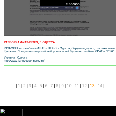
РАЗБОРКА ФИАТ-ПЕЖО, Г. ОДЕССА
РАЗБОРКА автомобилей ФИАТ и ПЕЖО, г.Одесса, Окружная дорога, р-н авторынка
Куяльник. Предлагаем широкий выбор запчастей б/у на автомобили ФИАТ и ПЕЖО.
Украина
|
Одесса
http://www.fiat-peugeot.narod.ru/
|
1
|
2
|
3
|
4
|
5
|
6
|
7
|
8
|
9
|
10
|
11
|
12
|
13
|
14
|