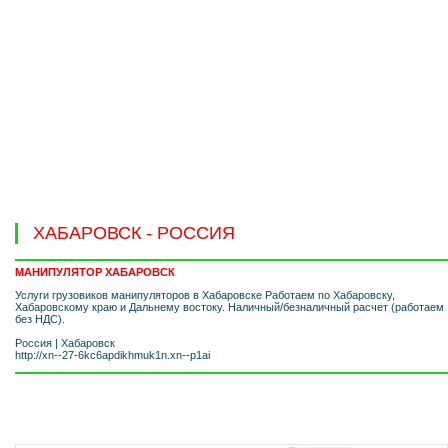
ХАБАРОВСК - РОССИЯ
МАНИПУЛЯТОР ХАБАРОВСК
Услуги грузовиков манипуляторов в Хабаровске Работаем по Хабаровску,
Хабаровскому краю и Дальнему востоку. Наличный/безналичный расчет (работаем
без НДС).
Россия
|
Хабаровск
http://xn--27-6kc6apdikhmuk1n.xn--p1ai