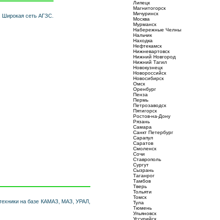
Липецк
Магнитогорск
Мичуринск
. Широкая сеть АГЗС.
Москва
Мурманск
Набережные Челны
Нальчик
Находка
Нефтекамск
Нижневартовск
Нижний Новгород
Нижний Тагил
Новокузнецк
Новороссийск
Новосибирск
Омск
Оренбург
Пенза
Пермь
Петрозаводск
Пятигорск
Ростов-на-Дону
Рязань
Самара
Санкт Петербург
Сарапул
Саратов
Смоленск
Сочи
Ставрополь
Сургут
Сызрань
Таганрог
Тамбов
Тверь
Тольяти
Томск
хники на базе КАМАЗ, МАЗ, УРАЛ,
Тула
Тюмень
Ульяновск
Уссурийск