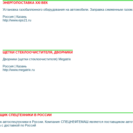
ЭНЕРГОПОСТАВКА XXI ВЕК
Установка газобаллонного оборудования на автомобили. Заправка сжиженным газом
Россия
|
Казань
http://www.eps21.ru
ЩЕТКИ СТЕКЛООЧИСТИТЕЛЯ, ДВОРНИКИ
Дворники (щетки стеклоочистителя) Megatrix
Россия
|
Казань
http://www.megatrix.ru
ЩИК СПЕЦТЕХНИКИ В РОССИИ
втоспецтехники в России. Компания СПЕЦНЕФТЕМАШ является поставщиком автоте
а с доставкой по Россий