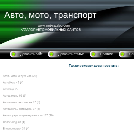
Авто, мото, транспорт
www.amt-catalog.com
КАТАЛОГ АВТОМОБИЛЬНЫХ САЙТОВ
Добавить сайт
Добавить статью
Правила
Са
Также рекомендуем посетить:
Авто, мото услуги 236 (23)
Автобусы 49 (4)
Автозвук 22
Автосалоны 62 (6)
Автохимия, автомасла 47 (6)
Автошколы, автокурсы 37 (6)
Аксессуары и принадлежности 137 (19)
Велосипеды 8 (1)
Внедорожники 34 (4)