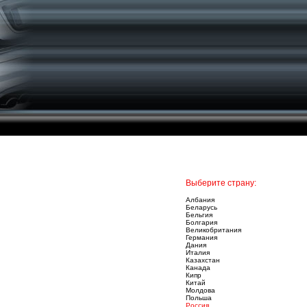
Выберите страну:
Албания
Беларусь
Бельгия
Болгария
Великобритания
Германия
Дания
Италия
Казахстан
Канада
Кипр
Китай
Молдова
Польша
Россия