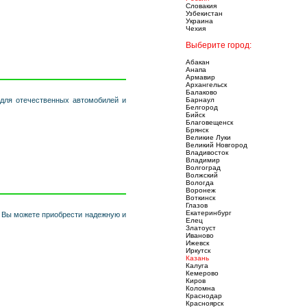
Словакия
Узбекистан
Украина
Чехия
Выберите город:
Абакан
Анапа
Армавир
Архангельск
Балаково
 для отечественных автомобилей и
Барнаул
Белгород
Бийск
Благовещенск
Брянск
Великие Луки
Великий Новгород
Владивосток
Владимир
Волгоград
Волжский
Вологда
Воронеж
Воткинск
Глазов
Екатеринбург
с Вы можете приобрести надежную и
Елец
Златоуст
Иваново
Ижевск
Иркутск
Казань
Калуга
Кемерово
Киров
Коломна
Краснодар
Красноярск