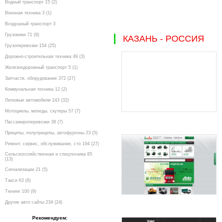
Водный транспорт 15 (2)
Военная техника 3 (1)
Воздушный транспорт 3
Грузовики 71 (9)
КАЗАНЬ - РОССИЯ
Грузоперевозки 154 (25)
Дорожно-строительная техника 49 (3)
Железнодорожный транспорт 5 (1)
Запчасти, оборудование 372 (27)
Коммунальная техника 12 (2)
Легковые автомобили 143 (32)
Мотоциклы, мопеды, скутеры 57 (7)
Пассажироперевозки 38 (7)
Прицепы, полуприцепы, автофургоны 23 (5)
Ремонт, сервис, обслуживание, сто 194 (27)
Сельскохозяйственная и спецтехника 85
(13)
Сигнализации 21 (5)
Такси 63 (6)
Тюнинг 100 (9)
Другие авто сайты 234 (24)
Рекомендуем: